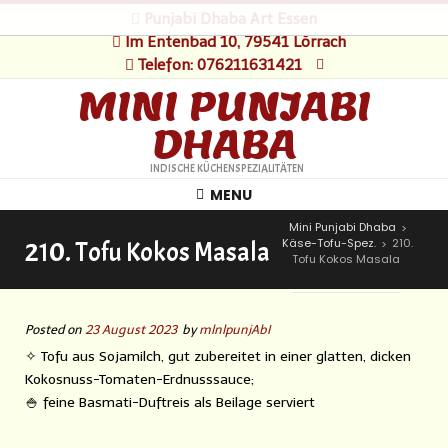
Punjabi Dhaba Art Essen
Im Entenbad 10, 79541 Lörrach
Telefon: 076211631421
MINI PUNJABI
DHABA
INDISCHE KÜCHENSPEZIALITÄTEN
MENU
Mini Punjabi Dhaba
>
Käse-Tofu-Spez.
210.
210. Tofu Kokos Masala
>
Tofu Kokos Masala
Posted on
23 August 2023
by
mlnlpunjAbI
✧ Tofu aus Sojamilch, gut zubereitet in einer glatten, dicken
Kokosnuss-Tomaten-Erdnusssauce;
🍚 feine Basmati-Duftreis als Beilage serviert