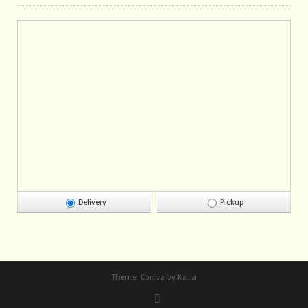
Delivery
Pickup
Theme:
Conica
by
Kaira