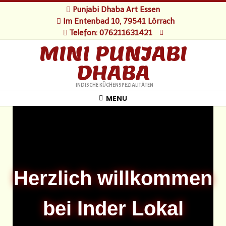
Punjabi Dhaba Art Essen
Im Entenbad 10, 79541 Lörrach
Telefon: 076211631421
MINI PUNJABI
DHABA
INDISCHE KÜCHENSPEZIALITÄTEN
MENU
Herzlich willkommen
bei Inder Lokal