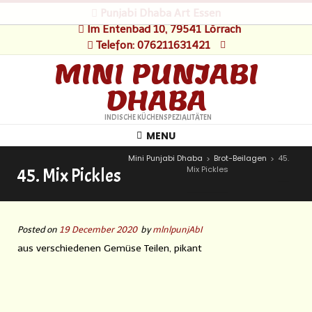
Punjabi Dhaba Art Essen
Im Entenbad 10, 79541 Lörrach
Telefon: 076211631421
MINI PUNJABI
DHABA
INDISCHE KÜCHENSPEZIALITÄTEN
MENU
Mini Punjabi Dhaba
Brot-Beilagen
45.
>
>
Mix Pickles
45. Mix Pickles
Posted on
19 December 2020
by
mlnlpunjAbI
aus verschiedenen Gemüse Teilen, pikant