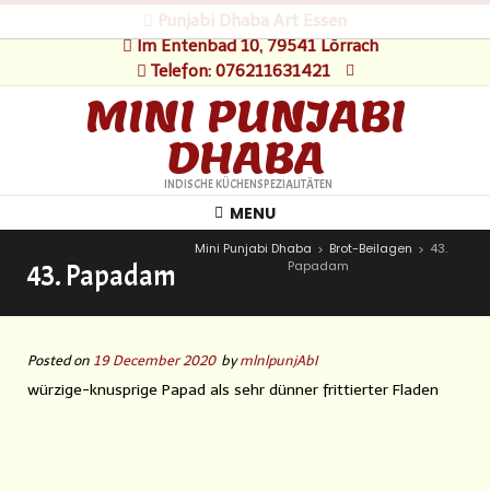
Punjabi Dhaba Art Essen
Im Entenbad 10, 79541 Lörrach
Telefon: 076211631421
MINI PUNJABI
DHABA
INDISCHE KÜCHENSPEZIALITÄTEN
MENU
Mini Punjabi Dhaba
Brot-Beilagen
43.
>
>
Papadam
43. Papadam
Posted on
19 December 2020
by
mlnlpunjAbI
würzige-knusprige Papad als sehr dünner frittierter Fladen