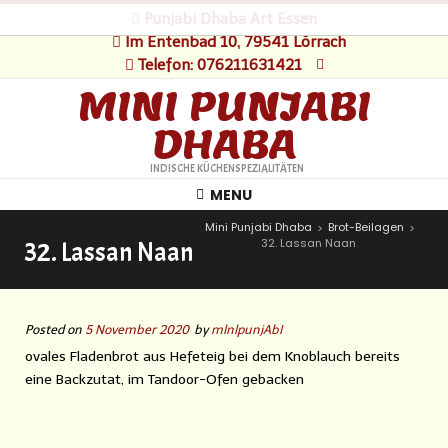
Punjabi Dhaba Art Essen
Im Entenbad 10, 79541 Lörrach
Telefon: 076211631421
MINI PUNJABI
DHABA
INDISCHE KÜCHENSPEZIALITÄTEN
MENU
Mini Punjabi Dhaba
Brot-Beilagen
>
>
32. Lassan Naan
32. Lassan Naan
Posted on
5 November 2020
by
mlnlpunjAbI
ovales Fladenbrot aus Hefeteig bei dem Knoblauch bereits
eine Backzutat, im Tandoor-Ofen gebacken