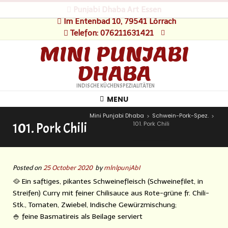
Punjabi Dhaba Art Essen
Im Entenbad 10, 79541 Lörrach
Telefon: 076211631421
MINI PUNJABI
DHABA
INDISCHE KÜCHENSPEZIALITÄTEN
MENU
Mini Punjabi Dhaba
Schwein-Pork-Spez.
>
>
101. Pork Chili
101. Pork Chili
Posted on
25 October 2020
by
mlnlpunjAbI
🥘 Ein saftiges, pikantes Schweinefleisch (Schweinefilet, in
Streifen) Curry mit feiner Chilisauce aus Rote-grüne fr. Chili-
Stk., Tomaten, Zwiebel, Indische Gewürzmischung;
🍚 feine Basmatireis als Beilage serviert