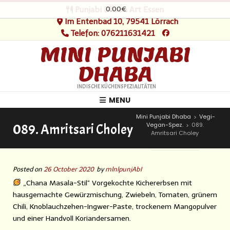
0.00€
Punjabi Dhaba Art Essen
Im Entenbad 10, 79541 Lörrach
Telefon: 076211631421
MINI PUNJABI
DHABA
INDISCHE KÜCHENSPEZIALITÄTEN
MENU
Mini Punjabi Dhaba
Vegi-
>
Vegan-Spez.
089.
089. Amritsari Choley
>
Amritsari Choley
Posted on
26 October 2020
by
mlnlpunjAbI
„Chana Masala-Stil“ Vorgekochte Kichererbsen mit
hausgemachte Gewürzmischung, Zwiebeln, Tomaten, grünem
Chili, Knoblauchzehen-Ingwer-Paste, trockenem Mangopulver
und einer Handvoll Koriandersamen.